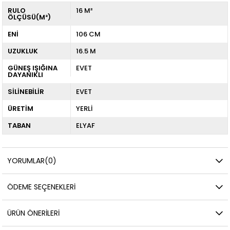
RULO
16 M²
ÖLÇÜSÜ(M²)
ENİ
106 CM
UZUKLUK
16.5 M
GÜNEŞ IŞIĞINA
EVET
DAYANIKLI
SİLİNEBİLİR
EVET
ÜRETİM
YERLİ
TABAN
ELYAF
YORUMLAR
(0)
ÖDEME SEÇENEKLERI
ÜRÜN ÖNERILERI