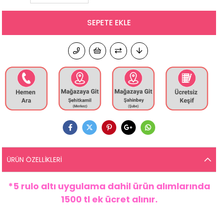
ÜRÜN ÖZELLIKLERI
*5 rulo altı uygulama dahil ürün alımlarında
1500 tl ek ücret alınır.