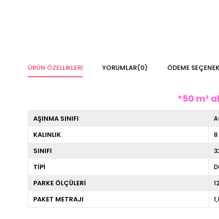
ÜRÜN ÖZELLIKLERI
YORUMLAR
(0)
ÖDEME SEÇENEK
*50 m² al
AŞINMA SINIFI
A
KALINLIK
8
SINIFI
3
TİPİ
D
PARKE ÖLÇÜLERİ
1
PAKET METRAJI
1