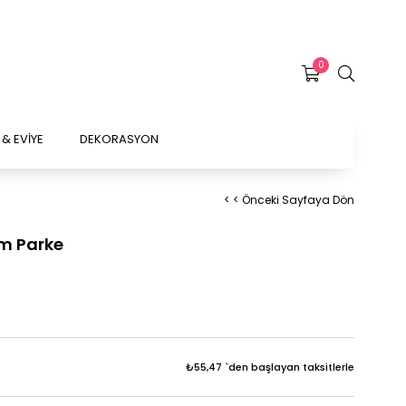
0
& EVİYE
DEKORASYON
< < Önceki Sayfaya Dön
m Parke
₺55,47
`den başlayan taksitlerle