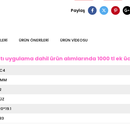
Paylaş
LERI
ÜRÜN ÖNERILERI
ÜRÜN VİDEOSU
tı uygulama dahil ürün alımlarında 1000 tl ek ücr
C4
 MM
2
ÜZ
20*19.1
,83