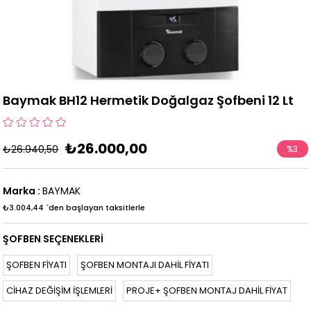
Baymak BH12 Hermetik Doğalgaz Şofbeni 12 Lt
₺26.000,00
₺26.940,50
%
3
İndirim
Marka
:
BAYMAK
₺3.004,44
`den başlayan taksitlerle
ŞOFBEN SEÇENEKLERİ
ŞOFBEN FİYATI
ŞOFBEN MONTAJI DAHİL FİYATI
CİHAZ DEĞİŞİM İŞLEMLERİ
PROJE+ ŞOFBEN MONTAJ DAHİL FİYAT